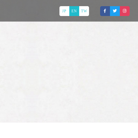
JP
EN
TW