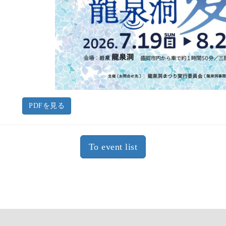
PDFを見る
To event list