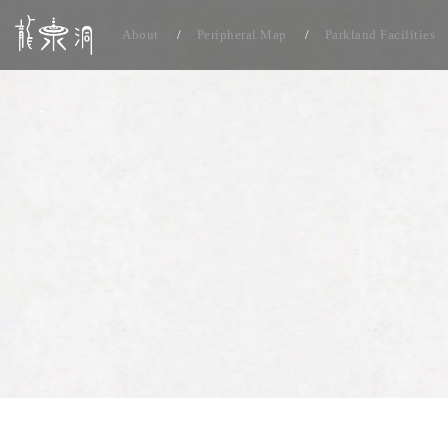
About
Peripheral Map
Parkland Facilities