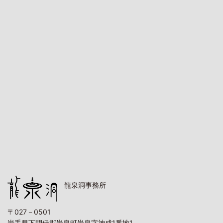
龍泉洞事務所
〒027－0501
岩手県下閉伊郡岩泉町岩泉字神成1番地1